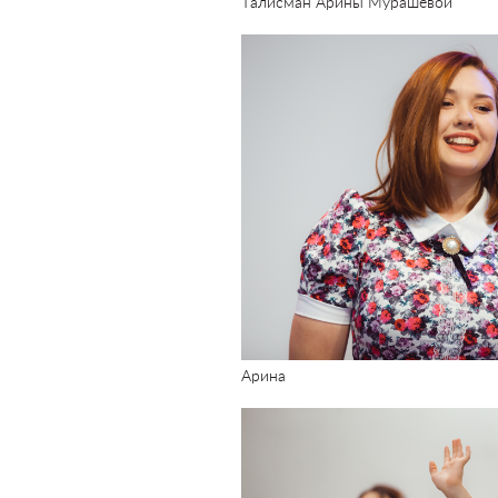
Талисман Арины Мурашевой
Арина