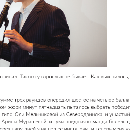
 финал. Такого у взрослых не бывает. Как выяснилось,
сумме трех раундов опередил шестое на четыре балла
отом жюри минут пятнадцать пыталось выбрать победи
и гипс Юли Мельниковой из Северодвинска, и ушастый
и Арины Мурашевой, и сумасшедшая команда болельщ
Через пару дней я нашел ее инстаграм, и теперь меня у