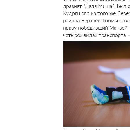
дразнят “Дядя Миша”. Был с
Кудряшова из того же Севе
района Верхней Тоймы севе
праву победивший Матвей Т
четырех видах транспорта —