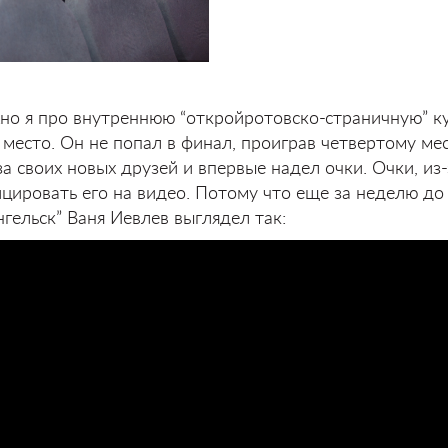
но я про внутреннюю “откройротовско-страничную” к
 место. Он не попал в финал, проиграв четвертому ме
за своих новых друзей и впервые надел очки. Очки, из-
цировать его на видео. Потому что еще за неделю до
гельск” Ваня Иевлев выглядел так: