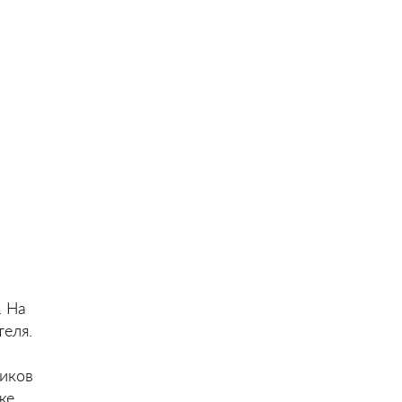
. На
теля.
иков
же