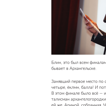
Блин, это был всем финалам
бывает в Архангельске.
Занявший первое место по 
четыре, ёклмн, балла! И п
В этом финале было всё — 
талисман архангелогородк
ей же, Ариной, собранная. 