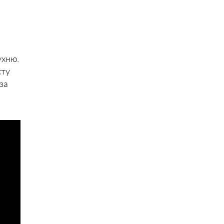
ухню.
сту
за