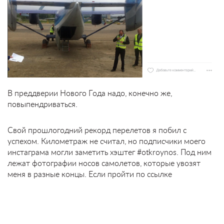
В преддверии Нового Года надо, конечно же,
повыпендриваться.
Свой прошлогодний рекорд перелетов я побил с
успехом. Километраж не считал, но подписчики моего
инстаграма могли заметить хэштег #otkroynos. Под ним
лежат фотографии носов самолетов, которые увозят
меня в разные концы. Если пройти по ссылке
www.instagram.com/explore/tags/otkroynos/
, то так 58
фоток, одна из которых (Дениса Новака) не содержит
самолета.
Эта и еше несколько фоток ниже. Вопреки ожиданиям,