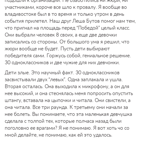
участниками, короче все шло к провалу. Я вообще во
владивостоке был в то время и только утром в день
события прилетел. Наш друг Леша Бутов помог нам тем,
что пригнал на площадь перед “Победой” целый класс.
Они выбрали человек 8 своих, а еще две девочки
записались со стороны. От большого ума я решил, что
жюри вообще не будет. Пусть дети выбирают
победителя сами. Горжусь собой, гениальное решение.
30 одноклассников и две чужие для них девчонки.
Дети злые. Это научный факт. 30 одноклассников
засвистывали двух “левых”. Одна заплакала и ушла.
Вторая осталась. Она выходила к микрофону, а он для
нее высокий, и она стеснялась меня попросить опустить
штангу, вставала на цыпочки и читала. Они свистели, а
она читала. Все три раунда. К третьему они начали за
нее болеть. Вы понимаете, что эта маленькая девчушка
сделала с толпой тех, которые полчаса назад были
поголовно ее врагами? Я не понимаю. Я вот хоть чо со
мной делайте, не понимаю, как ей это удалось.