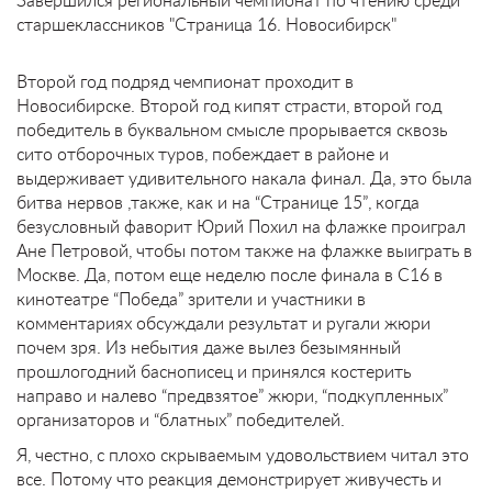
старшеклассников "Страница 16. Новосибирск"
Второй год подряд чемпионат проходит в
Новосибирске. Второй год кипят страсти, второй год
победитель в буквальном смысле прорывается сквозь
сито отборочных туров, побеждает в районе и
выдерживает удивительного накала финал. Да, это была
битва нервов ,также, как и на “Странице 15”, когда
безусловный фаворит Юрий Похил на флажке проиграл
Ане Петровой, чтобы потом также на флажке выиграть в
Москве. Да, потом еще неделю после финала в С16 в
кинотеатре “Победа” зрители и участники в
комментариях обсуждали результат и ругали жюри
почем зря. Из небытия даже вылез безымянный
прошлогодний баснописец и принялся костерить
направо и налево “предвзятое” жюри, “подкупленных”
организаторов и “блатных” победителей.
Я, честно, с плохо скрываемым удовольствием читал это
все. Потому что реакция демонстрирует живучесть и