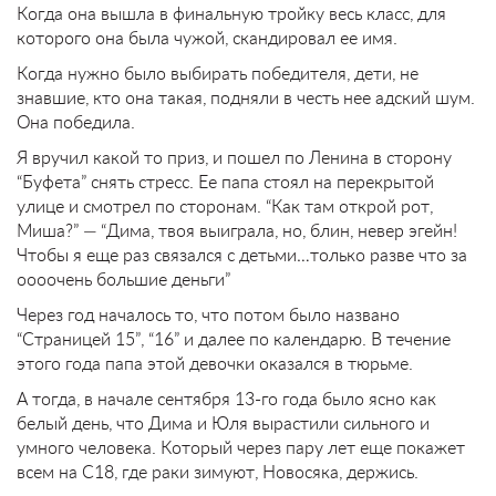
Когда она вышла в финальную тройку весь класс, для
которого она была чужой, скандировал ее имя.
Когда нужно было выбирать победителя, дети, не
знавшие, кто она такая, подняли в честь нее адский шум.
Она победила.
Я вручил какой то приз, и пошел по Ленина в сторону
“Буфета” снять стресс. Ее папа стоял на перекрытой
улице и смотрел по сторонам. “Как там открой рот,
Миша?” — “Дима, твоя выиграла, но, блин, невер эгейн!
Чтобы я еще раз связался с детьми…только разве что за
оооочень большие деньги”
Через год началось то, что потом было названо
“Страницей 15”, “16” и далее по календарю. В течение
этого года папа этой девочки оказался в тюрьме.
А тогда, в начале сентября 13-го года было ясно как
белый день, что Дима и Юля вырастили сильного и
умного человека. Который через пару лет еще покажет
всем на С18, где раки зимуют, Новосяка, держись.