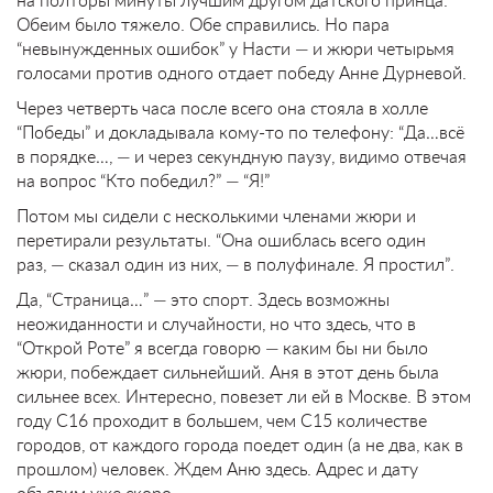
Обеим было тяжело. Обе справились. Но пара
“невынужденных ошибок” у Насти — и жюри четырьмя
голосами против одного отдает победу Анне Дурневой.
Через четверть часа после всего она стояла в холле
“Победы” и докладывала кому-то по телефону: “Да…всё
в порядке…, — и через секундную паузу, видимо отвечая
на вопрос “Кто победил?” — “Я!”
Потом мы сидели с несколькими членами жюри и
перетирали результаты. “Она ошиблась всего один
раз, — сказал один из них, — в полуфинале. Я простил”.
Да, “Страница…” — это спорт. Здесь возможны
неожиданности и случайности, но что здесь, что в
“Открой Роте” я всегда говорю — каким бы ни было
жюри, побеждает сильнейший. Аня в этот день была
сильнее всех. Интересно, повезет ли ей в Москве. В этом
году С16 проходит в большем, чем С15 количестве
городов, от каждого города поедет один (а не два, как в
прошлом) человек. Ждем Аню здесь. Адрес и дату
объявим уже скоро.