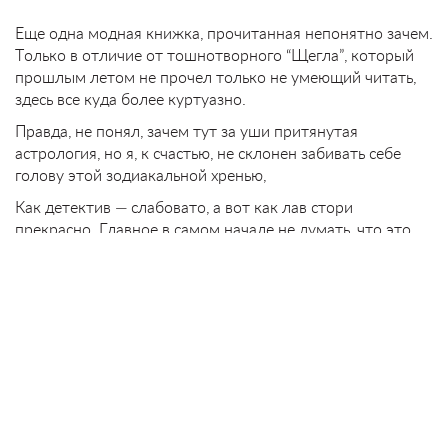
Еще одна модная книжка, прочитанная непонятно зачем.
Только в отличие от тошнотворного “Щегла”, который
прошлым летом не прочел только не умеющий читать,
здесь все куда более куртуазно.
Правда, не понял, зачем тут за уши притянутая
астрология, но я, к счастью, не склонен забивать себе
голову этой зодиакальной хренью,
Как детектив — слабовато, а вот как лав стори
прекрасно. Главное в самом начале не думать, что это
детектив и не удивляться, что весь сыр бор из за четырех
тысяч фунтов. Тогда все со светилами получится. Букера
и более худшим книжкам давали.
Будь как Лера