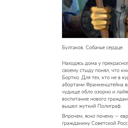
Булгаков. Собачье сердце.
Находясь дома у прекрасно
своему стыду понял, что кн
Бортко. Для тех, кто не в 
абортами Франкенштейна вр
чудище обло озорно и лайяй
воспитание нового граждани
вышел жуткий Полиграф.
Впрочем, ясно почему — ев
гражданину Советской Росси