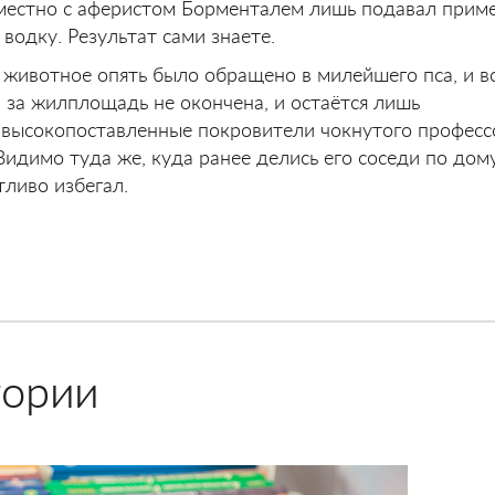
местно с аферистом Борменталем лишь подавал приме
 водку. Результат сами знаете.
 животное опять было обращено в милейшего пса, и в
 за жилплощадь не окончена, и остаётся лишь
я высокопоставленные покровители чокнутого професс
 Видимо туда же, куда ранее делись его соседи по дому
тливо избегал.
тории