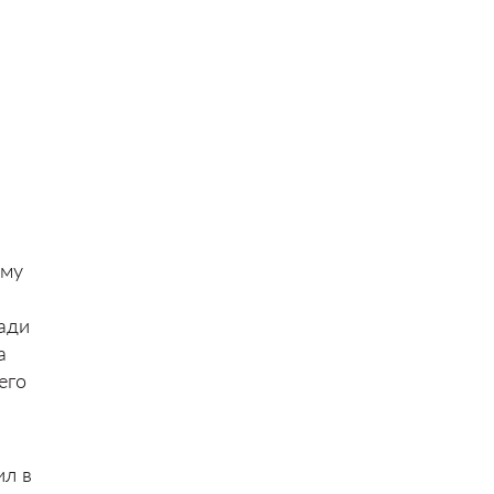
ьму
ади
а
его
ил в