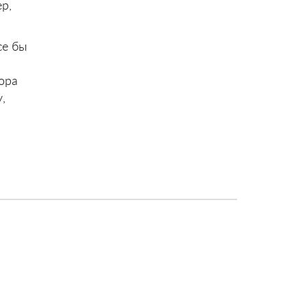
р,
се бы
ора
,