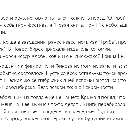
вести речь, которую пытался толкнуть перед “Открой 
 событием фестиваля “Новая книга. Том II” с неболь
ми.
, когда в заведении, ранее известном, как “Труба”, пр
к”. В Новосибирск приехали издатель Котомин,
инорежиссер Хлебников и ц.е.н. дискжокей Гриша Ени
ошении к фигуре Пети Финова не могу не заметить: в
обытие состоялось. Пусть со всех остальных точек зре
эти несколько сентябрьских дней вспоминаются, как то,
ю
Новосибирска. Безо всякой ложной скромности.
ебольшим из тогда еще не нашего Крыма я понял, что 
 меня на шее, нужно что-то делать. Книги перебирала
 той поры неизвестная девушка, менеджер “одной
на. А продавцом-волонтером служил будущий книжны