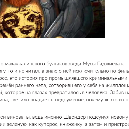
го махачкалинского булгакововеда Мусы Гаджиева к
игу-то и не читал, а знаю о ней исключительно по фил
курсе, это история про промышлявшего криминальными
емён раннего нэпа, сотворившего у себя на жилплощ
, которое на глазах превратилось в человека. Забив н
на, светило впадает в недоумение, почему ж это из н
реи виноваты, ведь именно Швондер подсунул новому
и зеленую, как купорос, книжечку, а затем и пристро