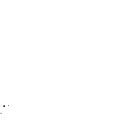
 все
у,
.