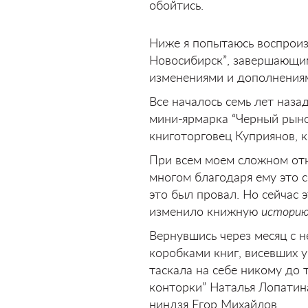
обойтись.
Ниже я попытаюсь воспроиз
Новосибирск”, завершающим
изменениями и дополнения
Все началось семь лет назад
мини-ярмарка “Черный рыно
книготорговец Куприянов, к
При всем моем сложном отн
многом благодаря ему это с
это был провал. Но сейчас 
изменило книжную
истори
Вернувшись через месяц с н
коробками книг, висевших у
таскала на себе никому до
конторки” Наталья Лопати
ниндзя Егор Михайлов.