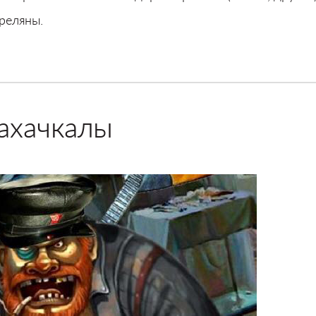
реляны.
ахачкалы