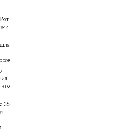
Рот.
шими
ошла
осов.
о
ния
 что
с 35
 и
й