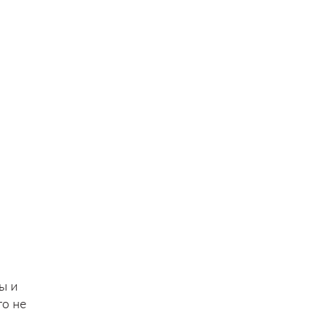
ы и
го не