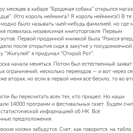
ру месяцев в кабаре “Бродячая собака” открылся мага
дце”. (Кто король нейминга? Я король нейминга!) В те
модно было называть чьей-нибудь фамилией, но где м
ске появилась независимая книготорговля. Первым
кутов. Первой проданной книжкой была “Роисся впер
дели после открытия сидя в закутке у посудомоечной
у “Жигулей” я придумал “Открой Рот”.
ска начала меняться. Потом был естественный захват
х ограничений, несколько переездов — и вот через с
же вторая, но если в первой меня всё бесило, то во в
огли бы пересчитать всех тех, кто пришел. Но наши
али 14000 программ и фестивальных газет. Будем счи
 статистической информацией об НК. Всё
нные предположения.
ские косяки забудутся. Счет, как говорится, на табло.