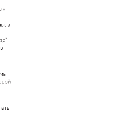
зин
ы, а
де”
 в
емь
торой
тать